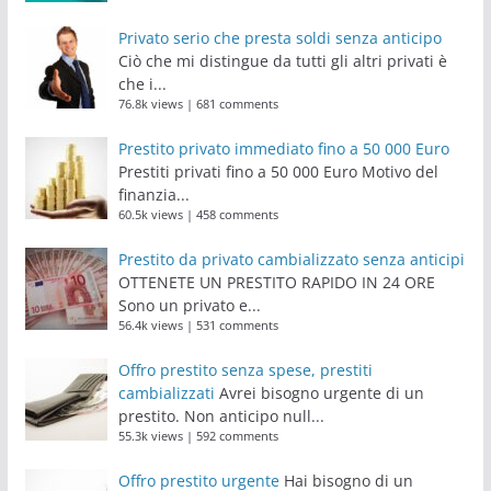
Privato serio che presta soldi senza anticipo
Ciò che mi distingue da tutti gli altri privati è
che i...
76.8k views
|
681 comments
Prestito privato immediato fino a 50 000 Euro
Prestiti privati fino a 50 000 Euro Motivo del
finanzia...
60.5k views
|
458 comments
Prestito da privato cambializzato senza anticipi
OTTENETE UN PRESTITO RAPIDO IN 24 ORE
Sono un privato e...
56.4k views
|
531 comments
Offro prestito senza spese, prestiti
cambializzati
Avrei bisogno urgente di un
prestito. Non anticipo null...
55.3k views
|
592 comments
Offro prestito urgente
Hai bisogno di un