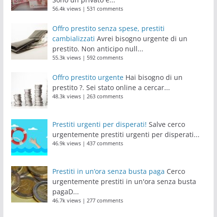
56.4k views
|
531 comments
Offro prestito senza spese, prestiti
cambializzati
Avrei bisogno urgente di un
prestito. Non anticipo null...
55.3k views
|
592 comments
Offro prestito urgente
Hai bisogno di un
prestito ?. Sei stato online a cercar...
48.3k views
|
263 comments
Prestiti urgenti per disperati!
Salve cerco
urgentemente prestiti urgenti per disperati...
46.9k views
|
437 comments
Prestiti in un’ora senza busta paga
Cerco
urgentemente prestiti in un'ora senza busta
pagaD...
46.7k views
|
277 comments