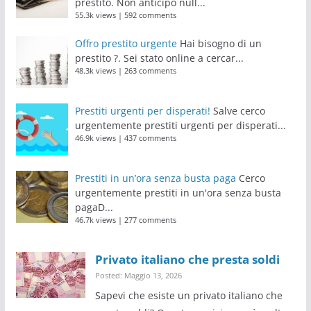
prestito. Non anticipo null...
55.3k views
|
592 comments
Offro prestito urgente
Hai bisogno di un
prestito ?. Sei stato online a cercar...
48.3k views
|
263 comments
Prestiti urgenti per disperati!
Salve cerco
urgentemente prestiti urgenti per disperati...
46.9k views
|
437 comments
Prestiti in un’ora senza busta paga
Cerco
urgentemente prestiti in un'ora senza busta
pagaD...
46.7k views
|
277 comments
Privato italiano che presta soldi
Posted: Maggio 13, 2026
Sapevi che esiste un privato italiano che