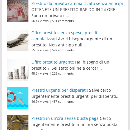
Prestito da privato cambializzato senza anticipi
OTTENETE UN PRESTITO RAPIDO IN 24 ORE
Sono un privato e...
56.4k views
|
531 comments
Offro prestito senza spese, prestiti
cambializzati
Avrei bisogno urgente di un
prestito. Non anticipo null...
55.3k views
|
592 comments
Offro prestito urgente
Hai bisogno di un
prestito ?. Sei stato online a cercar...
48.3k views
|
263 comments
Prestiti urgenti per disperati!
Salve cerco
urgentemente prestiti urgenti per disperati...
46.9k views
|
437 comments
Prestiti in un’ora senza busta paga
Cerco
urgentemente prestiti in un'ora senza busta