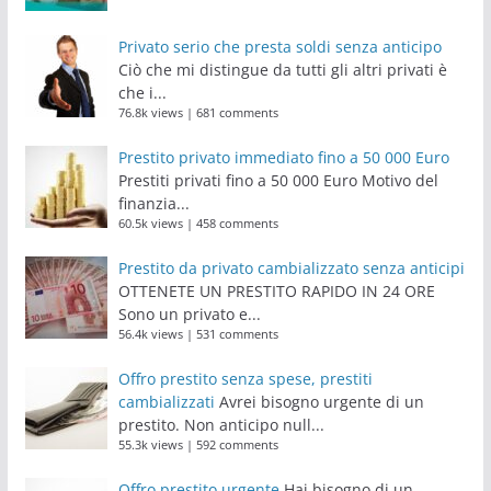
Privato serio che presta soldi senza anticipo
Ciò che mi distingue da tutti gli altri privati è
che i...
76.8k views
|
681 comments
Prestito privato immediato fino a 50 000 Euro
Prestiti privati fino a 50 000 Euro Motivo del
finanzia...
60.5k views
|
458 comments
Prestito da privato cambializzato senza anticipi
OTTENETE UN PRESTITO RAPIDO IN 24 ORE
Sono un privato e...
56.4k views
|
531 comments
Offro prestito senza spese, prestiti
cambializzati
Avrei bisogno urgente di un
prestito. Non anticipo null...
55.3k views
|
592 comments
Offro prestito urgente
Hai bisogno di un