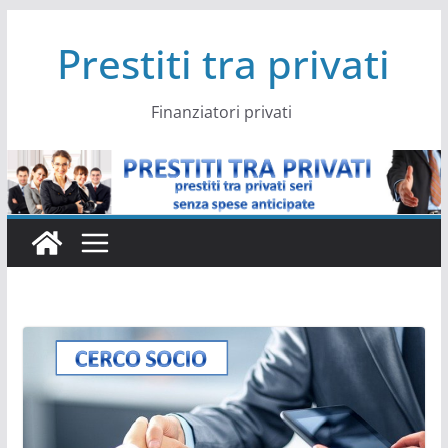
Salta
Prestiti tra privati
al
contenuto
Finanziatori privati